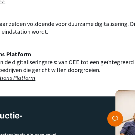
OEE
aar zelden voldoende voor duurzame digitalisering. Dit
 eindstation wordt.
ons Platform
an de digitaliseringsreis: van OEE tot een geïntegreer
edrijven die gericht willen doorgroeien.
tions Platform
uctie-
professionals die geen enkel