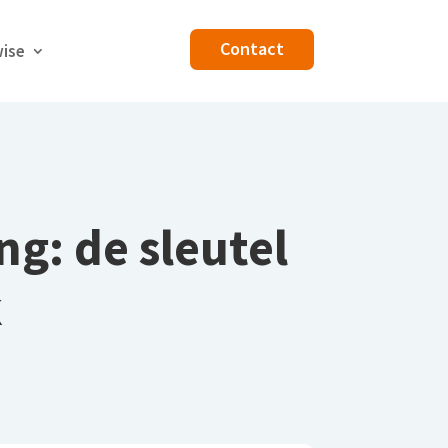
Contact
wise
ng: de sleutel
k