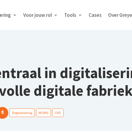
sering
Voor jouw rol
Tools
Cases
Over Grey
ntraal in digitaliseri
volle digitale fabrie
🔖
Digitalisering
MOMS
OEE