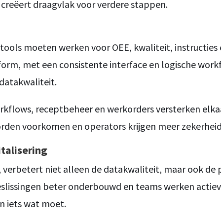
n creëert draagvlak voor verdere stappen.
ools moeten werken voor OEE, kwaliteit, instructies
orm, met een consistente interface en logische workfl
datakwaliteit.
sworkflows, receptbeheer en werkorders versterken el
orden voorkomen en operators krijgen meer zekerheid
italisering
 verbetert niet alleen de datakwaliteit, maar ook de 
lissingen beter onderbouwd en teams werken actiever
an iets wat moet.