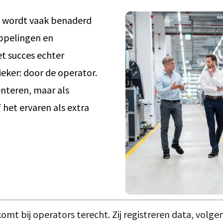
en wordt vaak benaderd
oppelingen en
et succes echter
ieker: door de operator.
nteren, maar als
 het ervaren als extra
 komt bij operators terecht. Zij registreren data, volge