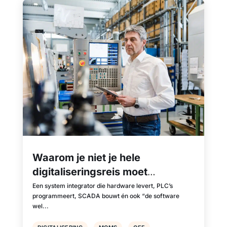
Waarom je niet je hele
digitaliseringsreis moet
uitbesteden aan één system
Een system integrator die hardware levert, PLC’s
programmeert, SCADA bouwt én ook “de software
integrator
wel...