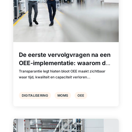
De eerste vervolgvragen na een
OEE-implementatie: waarom de
digitaliseringsreis dan pas
Transparantie legt hiaten bloot OEE maakt zichtbaar
waar tijd, kwaliteit en capaciteit verloren...
begint
DIGITALISERING
MOMS
OEE