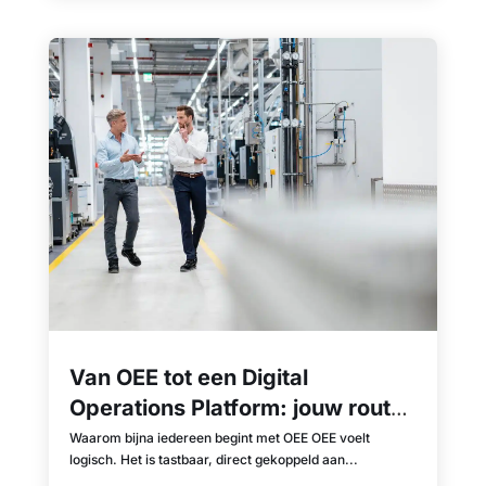
Van OEE tot een Digital
Operations Platform: jouw route
naar een moderne,
Waarom bijna iedereen begint met OEE OEE voelt
logisch. Het is tastbaar, direct gekoppeld aan...
datagedreven fabriek