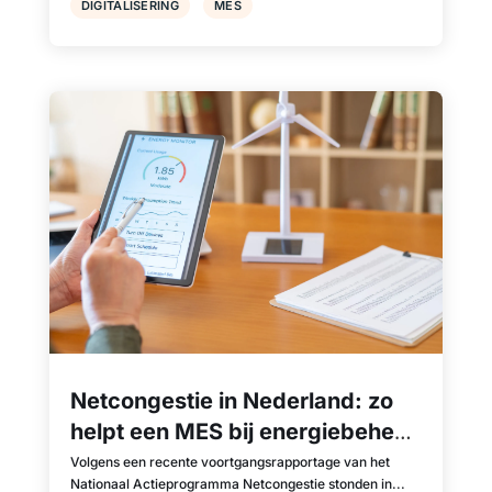
DIGITALISERING
MES
Netcongestie in Nederland: zo
helpt een MES bij energiebeheer
en productieplanning
Volgens een recente voortgangsrapportage van het
Nationaal Actieprogramma Netcongestie stonden in...