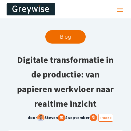
Blog
Digitale transformatie in
de productie: van
papieren werkvloer naar
realtime inzicht
door
Steven
📅
8 september
🔖
Transitie