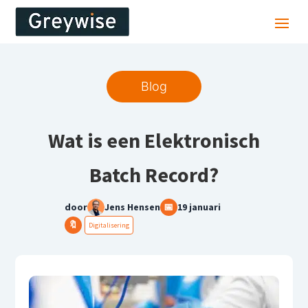
Blog
Wat is een Elektronisch
Batch Record?
door
Jens Hensen
📅
19 januari
🔖
Digitalisering