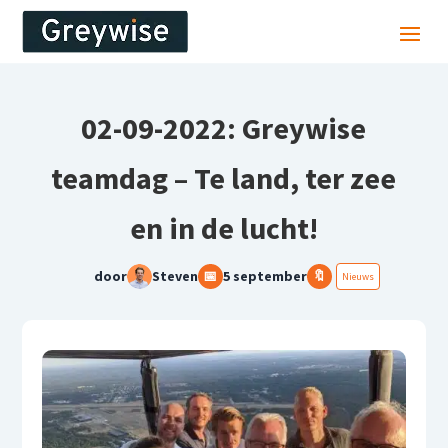
02-09-2022: Greywise
teamdag – Te land, ter zee
en in de lucht!
door
Steven
📅
5 september
🔖
Nieuws